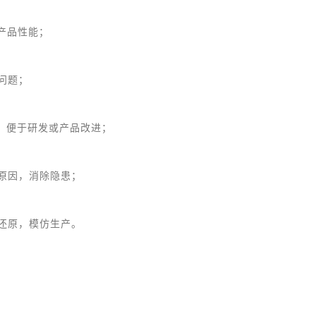
产品性能；
问题；
，便于研发或产品改进；
原因，消除隐患；
还原，模仿生产。