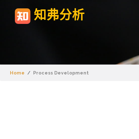
知弗分析
Home
Process Development