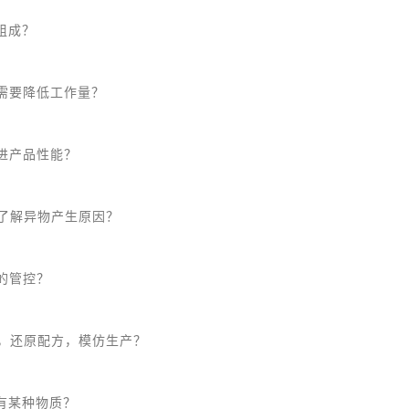
组成？
需要降低工作量？
进产品性能？
了解异物产生原因？
的管控？
，还原配方，模仿生产？
有某种物质？