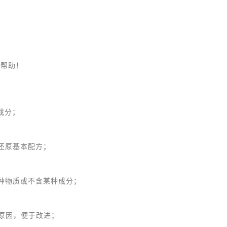
的帮助！
成分；
还原基本配方；
种物质或不含某种成分；
原因，便于改进；