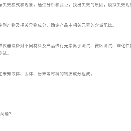
据失效模式和现象，通过分析和验证，找出失效的原因，模拟失效现
定副产物及相关异物成分，确定产品中相关元素的含量配比。
供仪器设备对不同材料及产品进行元素离子测试、微区测试、理化性
测试。
定未知液体、固体、粉末等材料的物质成分组成。
些问题？